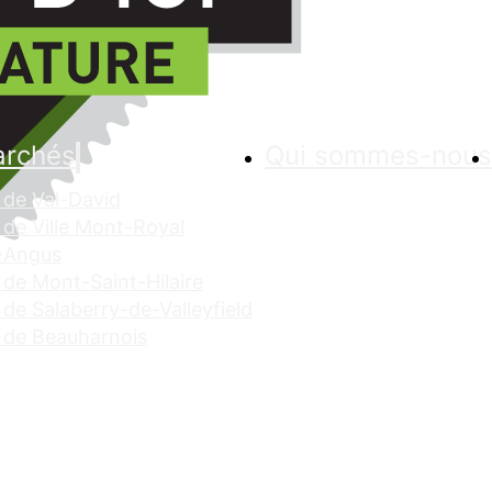
archés
Qui sommes-nous
de Val-David
de Ville Mont-Royal
 Angus
de Mont-Saint-Hilaire
de Salaberry-de-Valleyfield
 de Beauharnois