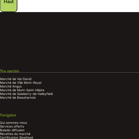
Haut
Nos marchés
Marché de Val-David
Marché de Ville Mont-Royal
Marché Angus
Marché de Mont-Saint-Hilaire
Marché de Salaberry-de-Valleyfield
Marché de Beauharnois
Navigation
Qui sommes-nous
Services offerts
Balado-diffusion
Recettes du marché
Certification Slowfood