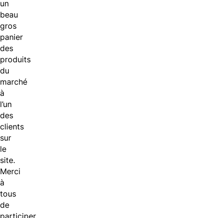
un
beau
gros
panier
des
produits
du
marché
à
l’un
des
clients
sur
le
site.
Merci
à
tous
de
participer