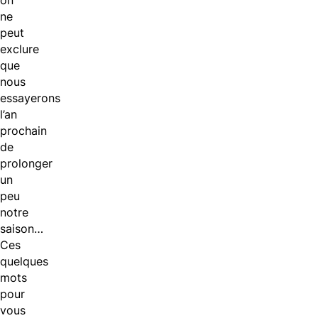
on
ne
peut
exclure
que
nous
essayerons
l’an
prochain
de
prolonger
un
peu
notre
saison…
Ces
quelques
mots
pour
vous