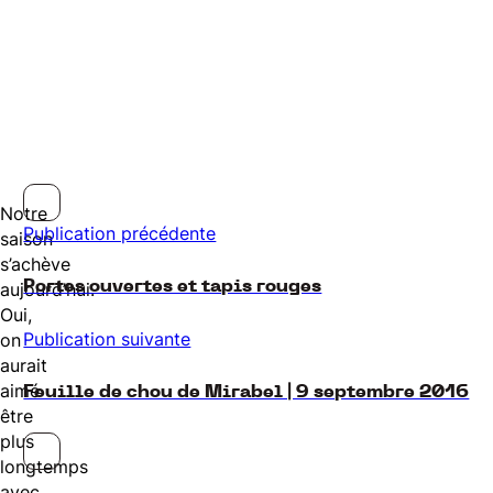
Notre
Publication précédente
saison
s’achève
Portes ouvertes et tapis rouges
aujourd’hui.
Oui,
Publication suivante
on
aurait
aimé
Feuille de chou de Mirabel | 9 septembre 2016
être
plus
longtemps
avec