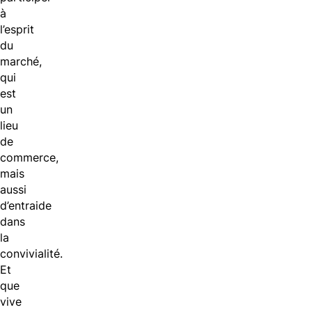
à
l’esprit
du
marché,
qui
est
un
lieu
de
commerce,
mais
aussi
d’entraide
dans
la
convivialité.
Et
que
vive