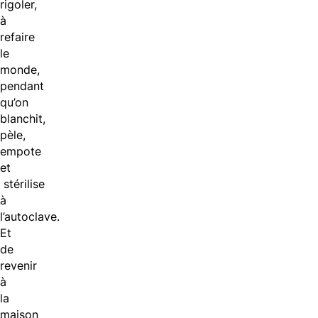
rigoler,
à
refaire
le
monde,
pendant
qu’on
blanchit,
pèle,
empote
et
stérilise
à
l’autoclave.
Et
de
revenir
à
la
maison