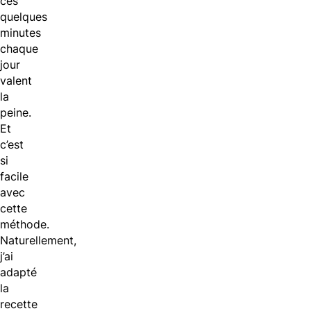
ces
quelques
minutes
chaque
jour
valent
la
peine.
Et
c’est
si
facile
avec
cette
méthode.
Naturellement,
j’ai
adapté
la
recette