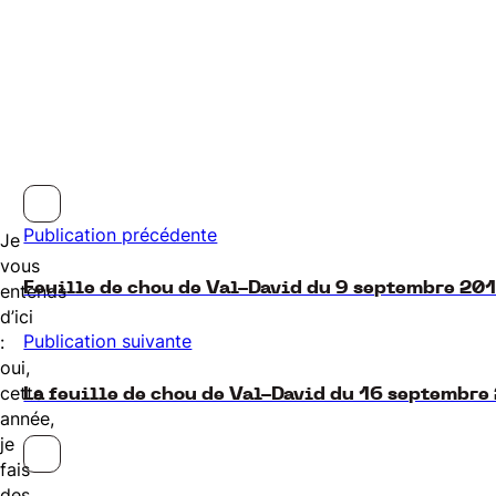
Publication précédente
Je
vous
Feuille de chou de Val-David du 9 septembre 20
entends
d’ici
Publication suivante
:
oui,
cette
La feuille de chou de Val-David du 16 septembre
année,
je
fais
des