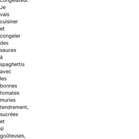
congélateur.
Je
vais
cuisiner
et
congeler
des
sauces
à
spaghettis
avec
les
bonnes
tomates
muries
tendrement,
sucrées
et
si
goûteuses,