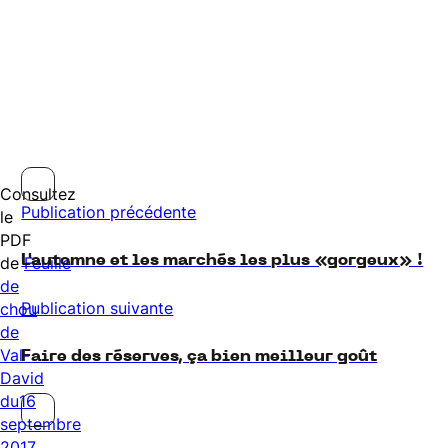
Consultez
Publication précédente
le
PDF
L'automne et les marchés les plus «gorgeux» !
de
Feuille
de
Publication suivante
chou
de
Val-
Faire des réserves, ça bien meilleur goût
David
du16
septembre
2017