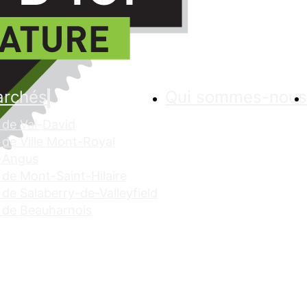
archés
Qui sommes-nous
de Val-David
de Ville Mont-Royal
 Angus
de Mont-Saint-Hilaire
de Salaberry-de-Valleyfield
 de Beauharnois