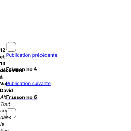
12
Publication précédente
et
13
Frisson no 4
décembre
à
Publication suivante
Val-
David
Ah
Frisson no 6
Tout
cru
dans
le
bec
,