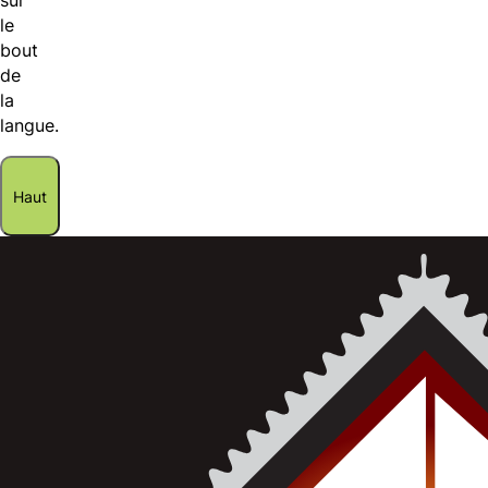
sur
le
bout
de
la
langue.
Haut