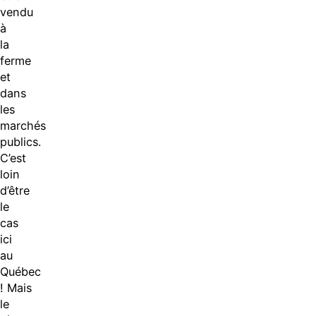
vendu
à
la
ferme
et
dans
les
marchés
publics.
C’est
loin
d’être
le
cas
ici
au
Québec
! Mais
le