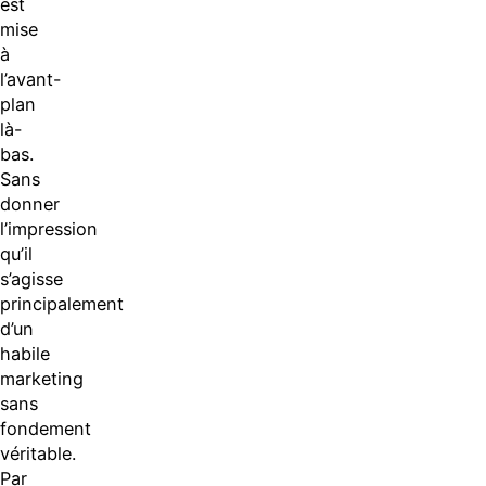
est
mise
à
l’avant-
plan
là-
bas.
Sans
donner
l’impression
qu’il
s’agisse
principalement
d’un
habile
marketing
sans
fondement
véritable.
Par