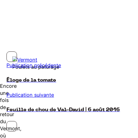
Publication précédente
Poulets au paturage
Éloge de la tomate
Encore
une
Publication suivante
fois
de
Feuille de chou de Val-David | 6 août 2016
retour
du
Vermont,
où