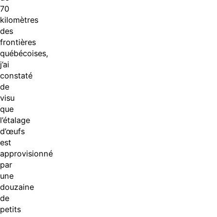
70
kilomètres
des
frontières
québécoises,
j’ai
constaté
de
visu
que
l’étalage
d’œufs
est
approvisionné
par
une
douzaine
de
petits