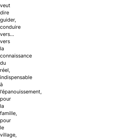
veut
dire
guider,
conduire
vers…
vers
la
connaissance
du
réel,
indispensable
à
l’épanouissement,
pour
la
famille,
pour
le
village,