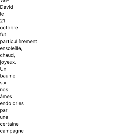
Val-
David
le
21
octobre
fut
particulièrement
ensoleillé,
chaud,
joyeux.
Un
baume
sur
nos
âmes
endolories
par
une
certaine
campagne