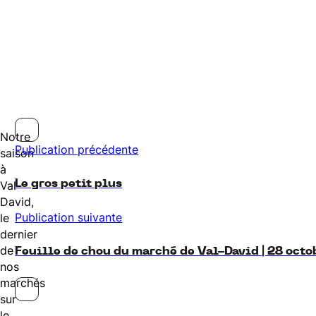
Notre
Publication précédente
saison
à
Le gros petit plus
Val-
David,
Publication suivante
le
dernier
de
Feuille de chou du marché de Val-David | 28 oct
nos
marchés
sur
le