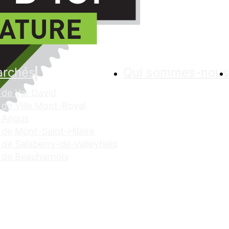
archés
Qui sommes-nous
de Val-David
de Ville Mont-Royal
 Angus
de Mont-Saint-Hilaire
de Salaberry-de-Valleyfield
 de Beauharnois