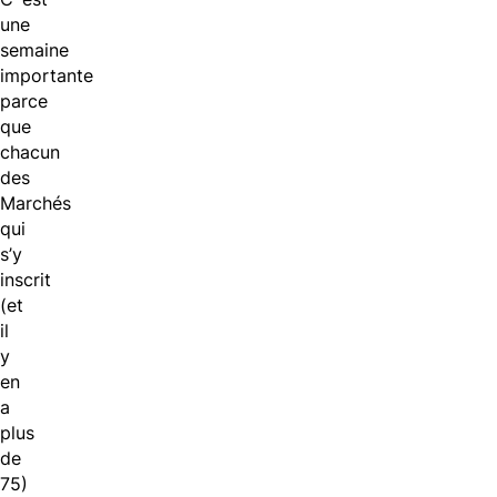
une
semaine
importante
parce
que
chacun
des
Marchés
qui
s’y
inscrit
(et
il
y
en
a
plus
de
75)