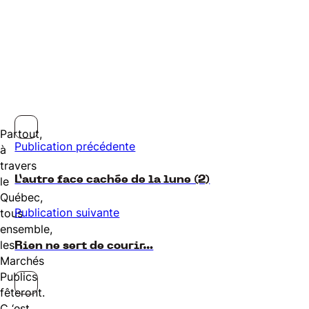
Partout,
Publication précédente
à
travers
L’autre face cachée de la lune (2)
le
Québec,
Publication suivante
tous
ensemble,
les
Rien ne sert de courir…
Marchés
Publics
fêteront.
C ‘est