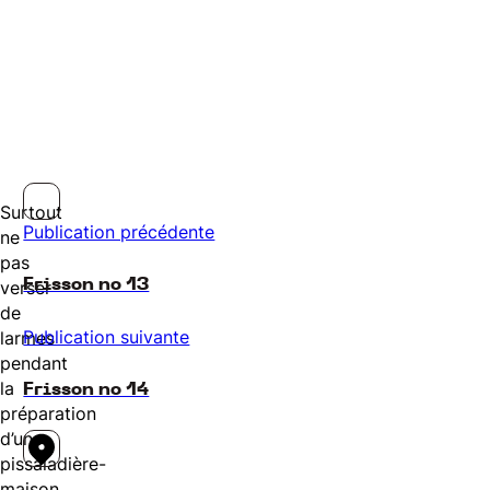
Surtout
Publication précédente
ne
pas
Frisson no 13
verser
de
Publication suivante
larmes
pendant
la
Frisson no 14
préparation
d’une
pissaladière-
maison.