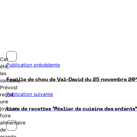
Cet
Publication précédente
été,
les
Feuille de chou de Val-David du 25 novembre 20
samedis,
Prévost
Publication suivante
reçoit
une
joyeuse
Livre de recettes “Atelier de cuisine des enfants
foire
alimentaire
de
grande