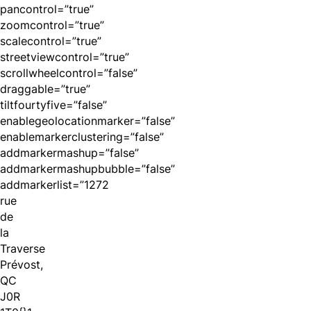
pancontrol=”true”
zoomcontrol=”true”
scalecontrol=”true”
streetviewcontrol=”true”
scrollwheelcontrol=”false”
draggable=”true”
tiltfourtyfive=”false”
enablegeolocationmarker=”false”
enablemarkerclustering=”false”
addmarkermashup=”false”
addmarkermashupbubble=”false”
addmarkerlist=”1272
rue
de
la
Traverse
Prévost,
QC
J0R