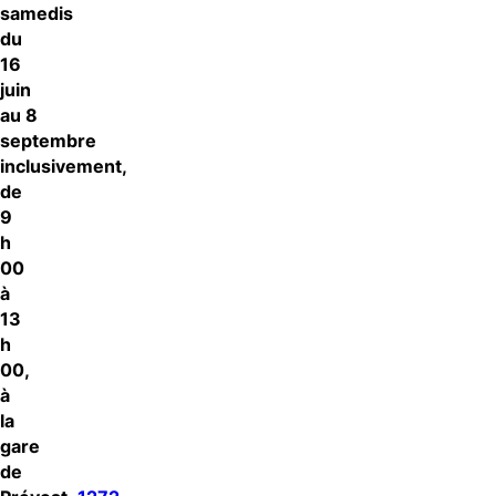
samedis
du
16
juin
au 8
septembre
inclusivement,
de
9
h
00
à
13
h
00
,
à
la
gare
de