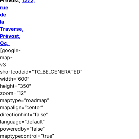
Prévost,
1272,
rue
de
la
Traverse,
Prévost,
Qc,
[google-
map-
v3
shortcodeid=”TO_BE_GENERATED”
width=”600″
height=”350″
zoom=”12″
maptype=”roadmap”
mapalign=”center”
directionhint=”false”
language=”default”
poweredby=”false”
maptypecontrol=”true”