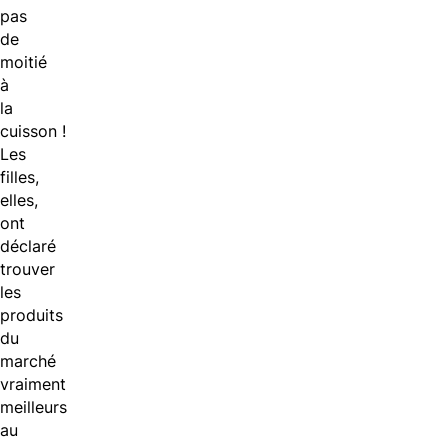
pas
de
moitié
à
la
cuisson !
Les
filles,
elles,
ont
déclaré
trouver
les
produits
du
marché
vraiment
meilleurs
au