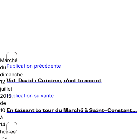
Marché
Publication précédente
du
dimanche
Val-David : Cuisiner, c’est le secret
12
juillet
Publication suivante
2015,
de
10
En faisant le tour du Marché à Saint-Constant…
à
14
heures
J’ai