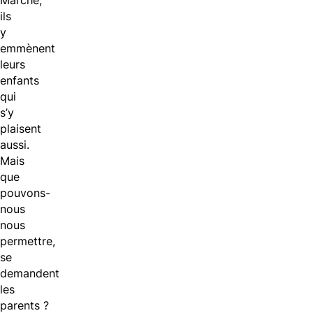
Marché,
ils
y
emmènent
leurs
enfants
qui
s’y
plaisent
aussi.
Mais
que
pouvons-
nous
nous
permettre,
se
demandent
les
parents ?