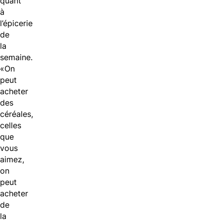
quant
à
l’épicerie
de
la
semaine.
«On
peut
acheter
des
céréales,
celles
que
vous
aimez,
on
peut
acheter
de
la