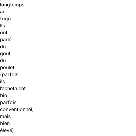
longtemps
au
frigo.
Ils
ont
parlé
du
gout
du
poulet
(parfois
ils
l’achetaient
bio,
parfois
conventionnel,
mais
bien
élevé)