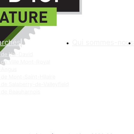
archés
Qui sommes-nous
de Val-David
de Ville Mont-Royal
 Angus
de Mont-Saint-Hilaire
de Salaberry-de-Valleyfield
 de Beauharnois