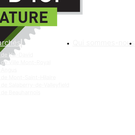
archés
Qui sommes-nous
de Val-David
de Ville Mont-Royal
 Angus
de Mont-Saint-Hilaire
de Salaberry-de-Valleyfield
 de Beauharnois