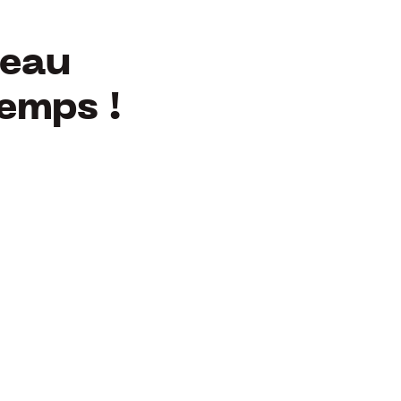
beau
emps !