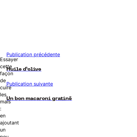
Publication précédente
Essayer
cette
Huile d’olive
façon
de
Publication suivante
cuire
les
Un bon macaroni gratiné
maïs
:
en
ajoutant
un
peu