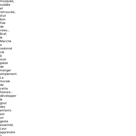
musquée,
oubliée
et
retrouvée,
d’un
bon
foie
de
veau…
Bref,
le
Marché
a
redonné
vie
à
mon
plaisir
de
manger
simplement.
La
morale
de
cette
histoire :
développer
le
gout
des
enfants
est
un
geste
essentiel.
Leur
apprendre
à