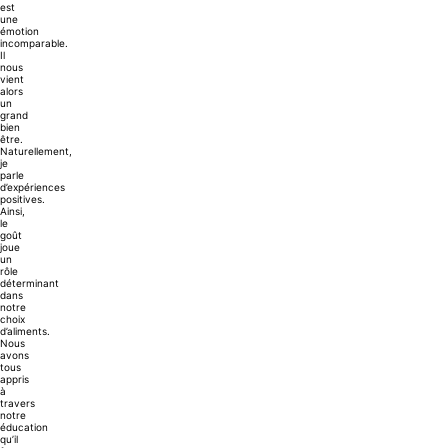
est
une
émotion
incomparable.
Il
nous
vient
alors
un
grand
bien
être.
Naturellement,
je
parle
d’expériences
positives.
Ainsi,
le
goût
joue
un
rôle
déterminant
dans
notre
choix
d’aliments.
Nous
avons
tous
appris
à
travers
notre
éducation
qu’il