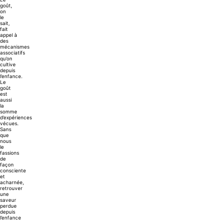
goût,
on
le
sait,
fait
appel à
des
mécanismes
associatifs
qu’on
cultive
depuis
l’enfance.
Le
goût
est
aussi
la
somme
d’expériences
vécues.
Sans
que
nous
le
fassions
de
façon
consciente
et
acharnée,
retrouver
une
saveur
perdue
depuis
l’enfance