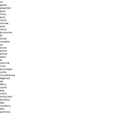
un
geste
essentiel
pour
nous,
pour
notre
monde,
pour
notre
économie.
Et
d’une
manière
ou
d’une
autre,
entrer
dans
le
marché
c’est
provoquer
cette
mystérieuse
légèreté
de
l’être,
cette
joie,
cette
insouciant
bonheur
des
couleurs,
des
parfums,