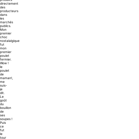
directement
des
producteurs
dans
les
marchés
publics.
Mon
premier
choc
nostalalgique
fut
mon
premier
poulet
fermier.
Wow !
le
poulet
de
maman!,
me
suis-
je
dit.
Le
goût
du
bouillon
de
ses
soupes !
Puis
ce
fut
le
tour