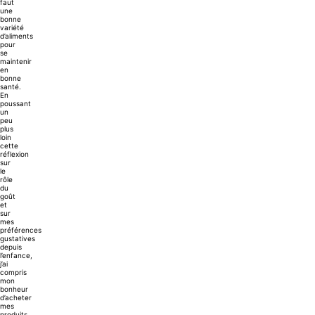
faut
une
bonne
variété
d’aliments
pour
se
maintenir
en
bonne
santé.
En
poussant
un
peu
plus
loin
cette
réflexion
sur
le
rôle
du
goût
et
sur
mes
préférences
gustatives
depuis
l’enfance,
j’ai
compris
mon
bonheur
d’acheter
mes
produits