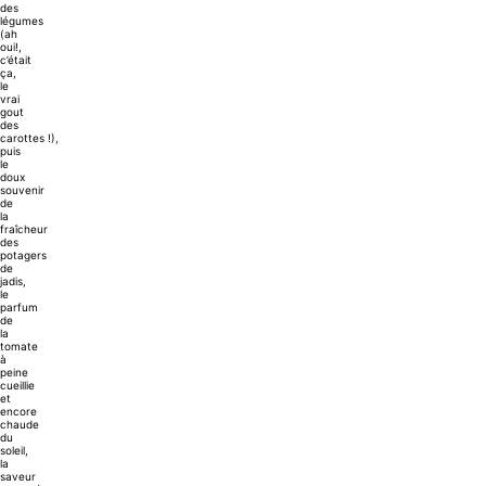
des
légumes
(ah
oui!,
c’était
ça,
le
vrai
gout
des
carottes !),
puis
le
doux
souvenir
de
la
fraîcheur
des
potagers
de
jadis,
le
parfum
de
la
tomate
à
peine
cueillie
et
encore
chaude
du
soleil,
la
saveur