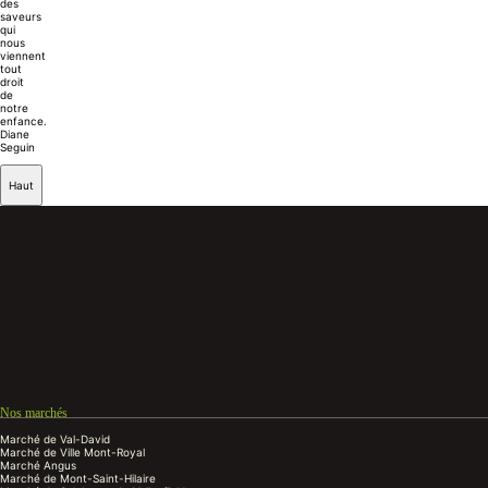
des
saveurs
qui
nous
viennent
tout
droit
de
notre
enfance.
Diane
Seguin
Haut
Nos marchés
Marché de Val-David
Marché de Ville Mont-Royal
Marché Angus
Marché de Mont-Saint-Hilaire