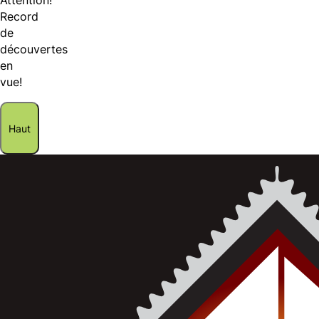
Attention!
Record
de
découvertes
en
vue!
Haut