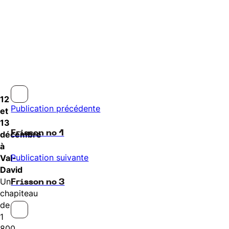
12
Publication précédente
et
13
Frisson no 1
décembre
à
Publication suivante
Val-
David
Un
Frisson no 3
chapiteau
de
1
800