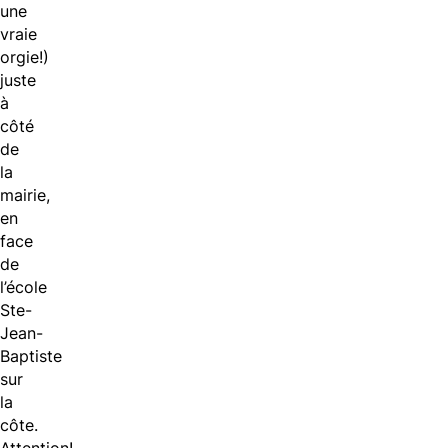
une
vraie
orgie!)
juste
à
côté
de
la
mairie,
en
face
de
l’école
Ste-
Jean-
Baptiste
sur
la
côte.