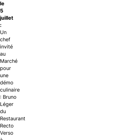
le
5
juillet
:
Un
chef
invité
au
Marché
pour
une
démo
culinaire
: Bruno
Léger
du
Restaurant
Recto
Verso
à