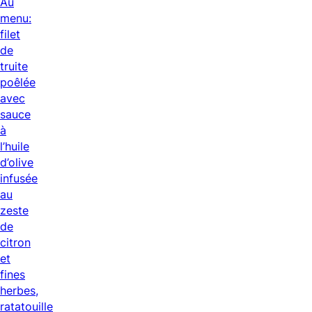
Au
menu:
filet
de
truite
poêlée
avec
sauce
à
l’huile
d’olive
infusée
au
zeste
de
citron
et
fines
herbes,
ratatouille