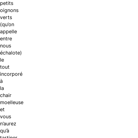
petits
oignons
verts
(qu’on
appelle
entre
nous
échalote)
le
tout
incorporé
à
la
chair
moelleuse
et
vous
n’aurez
qu’à
tartiner