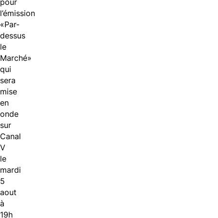
pour
l’émission
«Par-
dessus
le
Marché»
qui
sera
mise
en
onde
sur
Canal
V
le
mardi
5
aout
à
19h