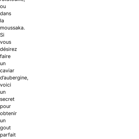
ou
dans
la
moussaka.
Si
vous
désirez
faire
un
caviar
d’aubergine,
voici
un
secret
pour
obtenir
un
gout
parfait