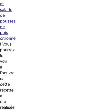
et
salade
de
pousses
de
pois
citronné
!
Vous
pourrez
le
voir
à
l’oeuvre,
car
cette
recette
a
été
réalisée