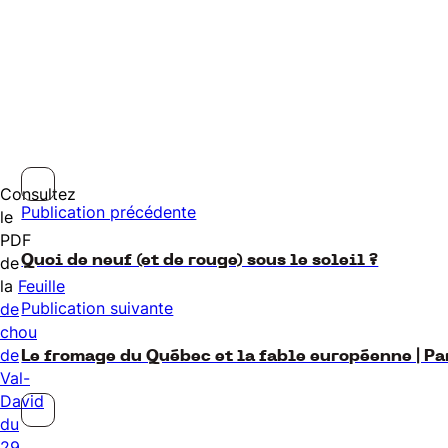
Consultez
Publication précédente
le
PDF
Quoi de neuf (et de rouge) sous le soleil ?
de
la
Feuille
Publication suivante
de
chou
de
Le fromage du Québec et la fable européenne | Pa
Val-
David
du
29