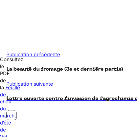
Publication précédente
Consultez
le
La beauté du fromage (3e et dernière partie)
PDF
de
Publication suivante
la
Feuille
de
Lettre ouverte contre l’invasion de l’agrochimie 
chou
du
marché
d’été
de
Val-