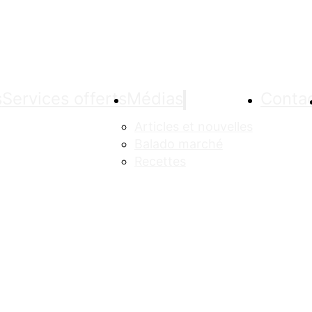
s
Services offerts
Médias
Conta
Articles et nouvelles
Balado marché
Recettes