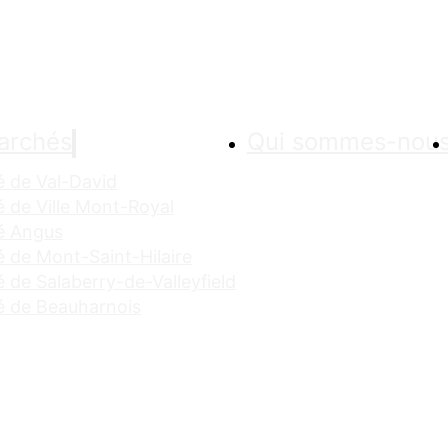
archés
Qui sommes-nou
 de Val-David
 de Ville Mont-Royal
é Angus
 de Mont-Saint-Hilaire
 de Salaberry-de-Valleyfield
 de Beauharnois