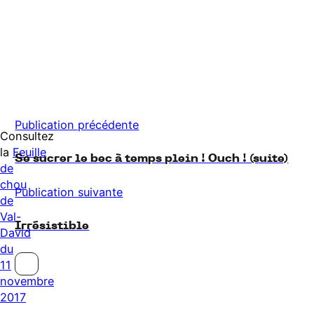
Publication précédente
Consultez
la
Feuille
Se sucrer le bec à temps plein ! Ouch ! (suite)
de
chou
Publication suivante
de
Val-
Irrésistible
David
du
11
novembre
2017