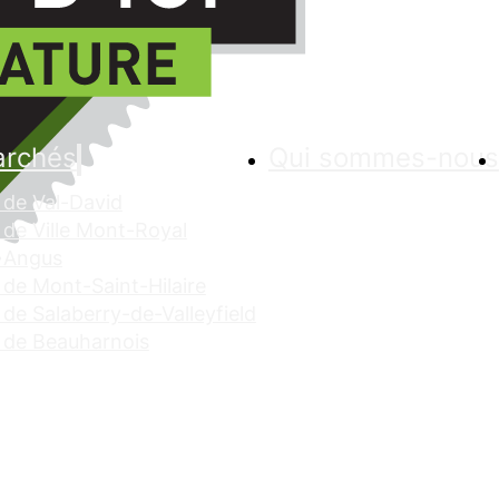
archés
Qui sommes-nous
de Val-David
de Ville Mont-Royal
 Angus
de Mont-Saint-Hilaire
de Salaberry-de-Valleyfield
 de Beauharnois