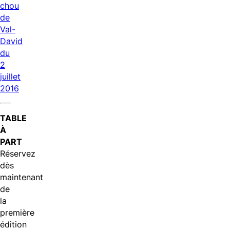
chou
de
Val-
David
du
2
juillet
2016
TABLE
À
PART
Réservez
dès
maintenant
de
la
première
édition