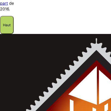
part
de
2016.
Haut