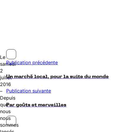
Le
Publication précédente
samedi
2
Un marché local, pour la suite du monde
juillet
2016
Publication suivante
–
Depuis
que
Par goûts et merveilles
nous
nous
sommes
lancés