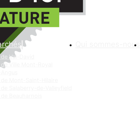
archés
Qui sommes-nous
de Val-David
de Ville Mont-Royal
 Angus
de Mont-Saint-Hilaire
de Salaberry-de-Valleyfield
 de Beauharnois