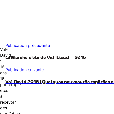
Publication précédente
Val-
David
Le Marché d'été de Val-David – 2016
:
16
Publication suivante
ans,
16
Val David 2016 | Quelques nouveautés repérées 
printemps-
étés
à
recevoir
des
maraîchers,