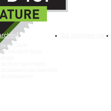
archés
Qui sommes-nous
de Val-David
de Ville Mont-Royal
 Angus
de Mont-Saint-Hilaire
de Salaberry-de-Valleyfield
 de Beauharnois