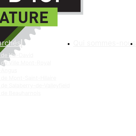
archés
Qui sommes-nous
de Val-David
de Ville Mont-Royal
 Angus
de Mont-Saint-Hilaire
de Salaberry-de-Valleyfield
 de Beauharnois