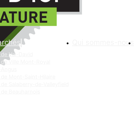
archés
Qui sommes-nous
de Val-David
de Ville Mont-Royal
 Angus
de Mont-Saint-Hilaire
de Salaberry-de-Valleyfield
 de Beauharnois