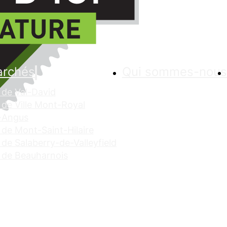
archés
Qui sommes-nous
de Val-David
de Ville Mont-Royal
 Angus
de Mont-Saint-Hilaire
de Salaberry-de-Valleyfield
 de Beauharnois